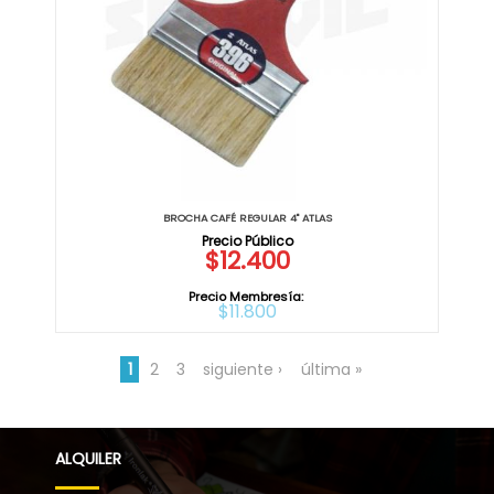
BROCHA CAFÉ REGULAR 4" ATLAS
$12.400
Precio Membresía:
$11.800
1
2
3
siguiente ›
última »
ALQUILER