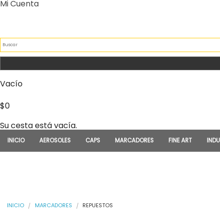
Pasar al contenido principal
Mi Cuenta
INICIO DE SESIÓN
FORMULARIO DE BÚSQU
Vacío
$0
Su cesta está vacía.
INICIO
AEROSOLES
CAPS
MARCADORES
FINE ART
INDU
USTED ESTÁ AQUÍ
INICIO
MARCADORES
REPUESTOS