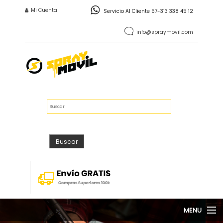
Pasar al contenido principal
INICIO DE SESIÓN
Mi Cuenta
Servicio Al Cliente 57-313 338 45 12
info@spraymovil.com
Vacío
$0
FORMULARIO DE
Buscar
BÚSQUEDA
Buscar
MENU