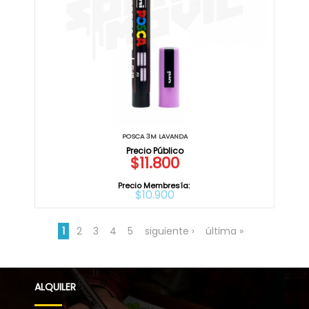
POSCA 3M LAVANDA
$11.800
Precio Membresía:
$10.900
1
2
3
4
5
siguiente ›
última »
ALQUILER